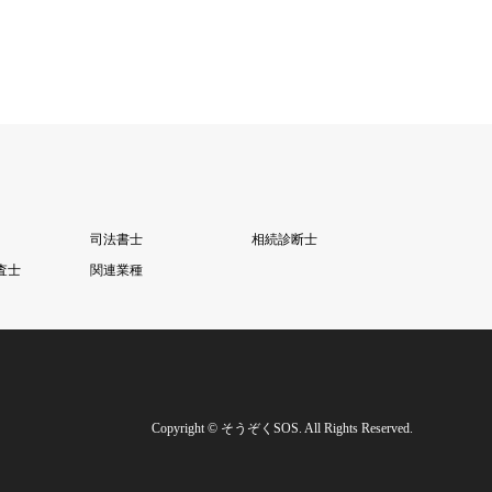
司法書士
相続診断士
査士
関連業種
Copyright
©
そうぞくSOS
. All Rights Reserved.