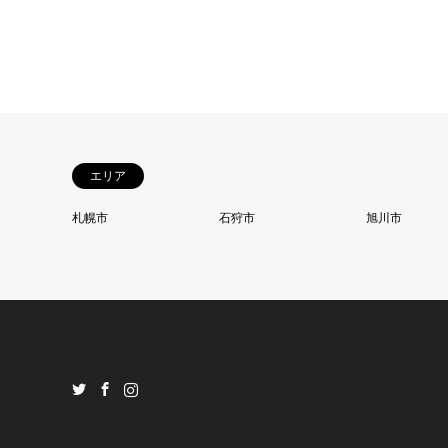
エリア
札幌市
石狩市
旭川市