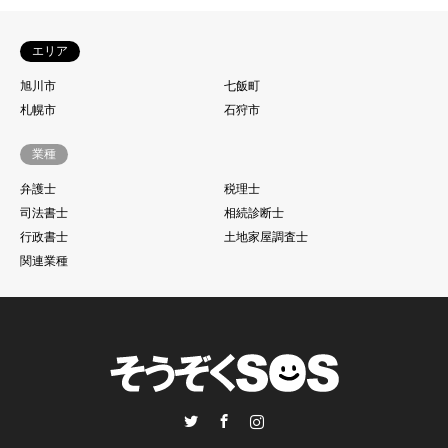
エリア
旭川市
七飯町
札幌市
石狩市
業種
弁護士
税理士
司法書士
相続診断士
行政書士
土地家屋調査士
関連業種
Twitter
Facebook
Instagram