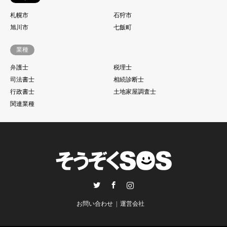
札幌市
石狩市
旭川市
七飯町
業種
弁護士
税理士
司法書士
相続診断士
行政書士
土地家屋調査士
関連業種
Twitter
Facebook
Instagram
お問い合わせ
運営会社